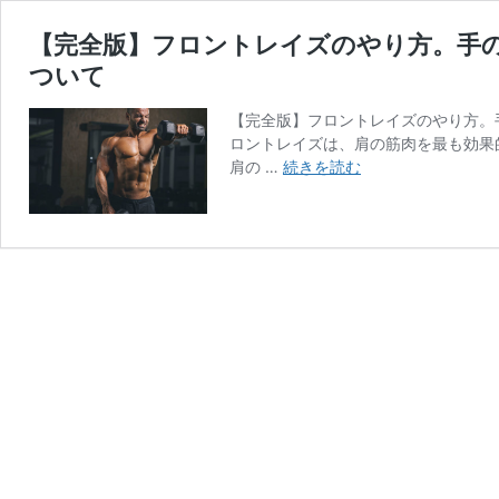
【完全版】フロントレイズのやり方。手
ついて
【完全版】フロントレイズのやり方。
ロントレイズは、肩の筋肉を最も効果
【完
肩の …
続きを読む
全
版】
フ
ロ
ン
ト
レ
イ
ズ
の
や
り
方。
手