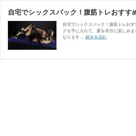
自宅でシックスパック！腹筋トレおすす
自宅でシックスパック！腹筋トレおす
クを手に入れて、夏を存分に楽しみま
自
なります …
続きを読む
宅
で
シ
ッ
ク
ス
パ
ッ
ク！
腹
筋
ト
レ
お
す