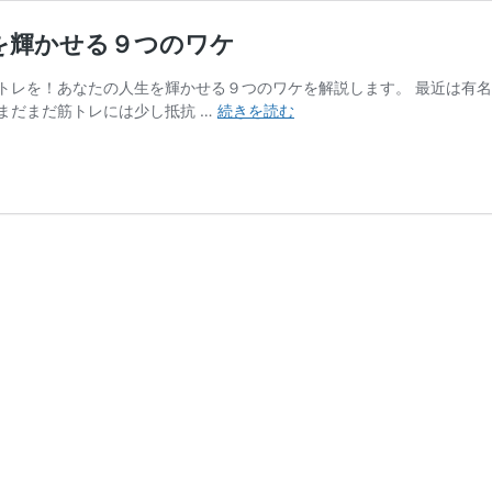
を輝かせる９つのワケ
トレを！あなたの人生を輝かせる９つのワケを解説します。 最近は有
女
まだまだ筋トレには少し抵抗 …
続きを読む
性
だ
か
ら
こ
そ
筋
ト
レ
を！
あ
な
た
の
人
生