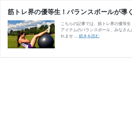
筋トレ界の優等生！バランスボールが導
こちらの記事では、筋トレ界の優等生
アイテムのバランスボール、みなさん
筋
れませ …
続きを読む
ト
レ
界
の
優
等
生！
バ
ラ
ン
ス
ボ
ー
ル
が