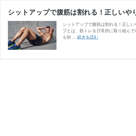
シットアップで腹筋は割れる！正しいや
シットアップで腹筋は割れる！正しい
プとは、筋トレを日常的に取り組んで
シ
も効 …
続きを読む
ッ
ト
ア
ッ
プ
で
腹
筋
は
割
れ
る！
正
し
い