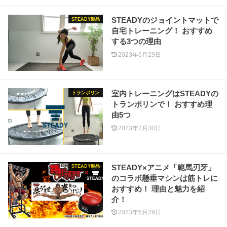
STEADYのジョイントマットで
STEADY製品
自宅トレーニング！ おすすめ
する3つの理由
2023年6月29日
室内トレーニングはSTEADYの
トランポリン
トランポリンで！ おすすめ理
由5つ
2023年7月30日
STEADY×アニメ「範馬刃牙」
STEADY製品
のコラボ懸垂マシンは筋トレに
おすすめ！ 理由と魅力を紹
介！
2023年6月29日