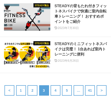
STEADYの背もたれ付きフィッ
STEADY製品
トネスバイクで快適に室内自転
車トレーニング！ おすすめポ
イントをご紹介
2023年7月30日
STEADYのミニフィットネスバ
STEADY製品
イクは完璧！ 1台あれば室内ト
レーニングに便利
2023年6月26日
<
1
2
3
4
5
…
41
>