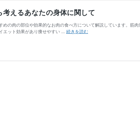
ら考えるあなたの身体に関して
すめの肉の部位や効果的なお肉の食べ方について解説しています。筋肉
筋
イエット効果があり痩せやすい …
続きを読む
ト
レ
ダ
イ
エ
ッ
ト
に
肉
は
マ
ス
ト！
食
事
か