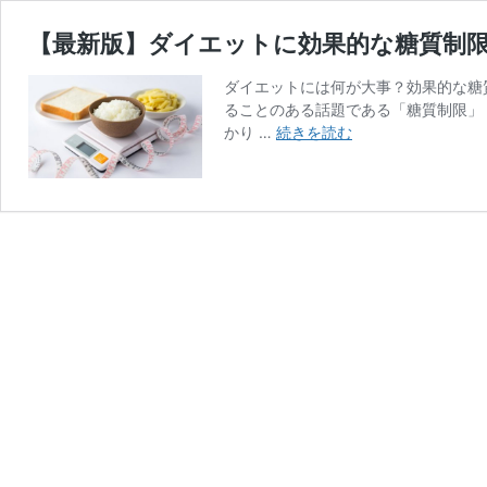
【最新版】ダイエットに効果的な糖質制
ダイエットには何が大事？効果的な糖
ることのある話題である「糖質制限」
【最
かり …
続きを読む
新
版】
ダ
イ
エ
ッ
ト
に
効
果
的
な
糖
質
制