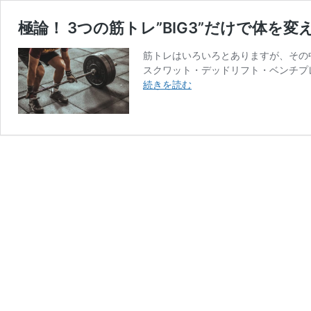
極論！ 3つの筋トレ”BIG3”だけで体を
筋トレはいろいろとありますが、その
スクワット・デッドリフト・ベンチプレ
極
続きを読む
論！
3
つ
の
筋
ト
レ”BIG3”だ
け
で
体
を
変
え
る
方