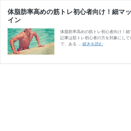
体脂肪率高めの筋トレ初心者向け！細マ
イン
体脂肪率高めの筋トレ初心者向け！細
記事は筋トレ初心者の方を対象にして
体
で、ある …
続きを読む
脂
肪
率
高
め
の
筋
ト
レ
初
心
者
向
け！