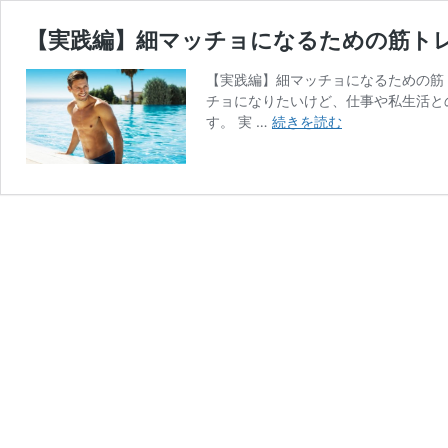
【実践編】細マッチョになるための筋ト
【実践編】細マッチョになるための筋
チョになりたいけど、仕事や私生活と
【実
す。 実 …
続きを読む
践
編】
細
マ
ッ
チ
ョ
に
な
る
た
め
の
筋
ト