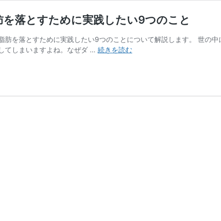
肪を落とすために実践したい9つのこと
脂肪を落とすために実践したい9つのことについて解説します。 世の
来
してしまいますよね。なぜダ …
続きを読む
年
こ
そ
絶
対
ダ
イ
エ
ッ
ト！
き
っ
ち
り
体
脂