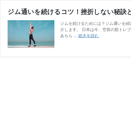
ジム通いを続けるコツ！挫折しない秘訣
ジムを続けるためには？ジム通いを続
介します。 日本は今、空前の筋トレ
ジ
あちら …
続きを読む
ム
通
い
を
続
け
る
コ
ツ！
挫
折
し
な
い
秘